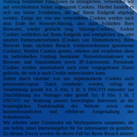
Nutzung bestimmter Funktionen zu ermöglichen, verwenden wir
auf verschiedenen Seiten sogenannte Cookies. Hierbei handelt es
sich um kleine Textdateien, die auf Ihrem Endgerät abgelegt
werden. Einige der von uns verwendeten Cookies werden nach
dem Ende der Browser-Sitzung, also nach Schließen Ihres
Browsers, wieder gelöscht (sog. Sitzungs-Cookies). Andere
Cookies verbleiben auf Ihrem Endgerät und ermöglichen uns oder
unseren Partnerunternehmen (Cookies von Drittanbietern), Ihren
Browser beim nächsten Besuch wiederzuerkennen (persistente
Cookies). Werden Cookies gesetzt, erheben und verarbeiten diese
im individuellen Umfang bestimmte Nutzerinformationen wie
Browser- und Standortdaten sowie IP-Adresswerte. Persistente
Cookies werden automatisiert nach einer vorgegebenen Dauer
gelöscht, die sich je nach Cookie unterscheiden kann.
Sofern durch einzelne von uns implementierte Cookies auch
personenbezogene Daten verarbeitet werden, erfolgt die
Verarbeitung gemäß Art. 6 Abs. 1 lit. b DSGVO entweder zur
Durchführung des Vertrages oder gemäß Art. 6 Abs. 1 lit. f
DSGVO zur Wahrung unserer berechtigten Interessen an der
bestmöglichen Funktionalität der Website sowie einer
kundenfreundlichen und effektiven Ausgestaltung des
Seitenbesuchs.
Wir arbeiten unter Umständen mit Werbepartnern zusammen, die
uns helfen, unser Internetangebot für Sie interessanter zu gestalten.
Zu diesem Zweck werden für diesen Fall bei Ihrem Besuch unserer