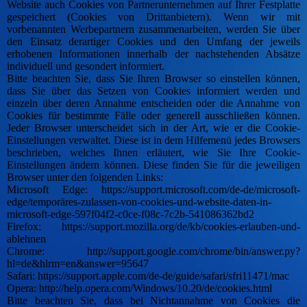
Website auch Cookies von Partnerunternehmen auf Ihrer Festplatte
gespeichert (Cookies von Drittanbietern). Wenn wir mit
vorbenannten Werbepartnern zusammenarbeiten, werden Sie über
den Einsatz derartiger Cookies und den Umfang der jeweils
erhobenen Informationen innerhalb der nachstehenden Absätze
individuell und gesondert informiert.
Bitte beachten Sie, dass Sie Ihren Browser so einstellen können,
dass Sie über das Setzen von Cookies informiert werden und
einzeln über deren Annahme entscheiden oder die Annahme von
Cookies für bestimmte Fälle oder generell ausschließen können.
Jeder Browser unterscheidet sich in der Art, wie er die Cookie-
Einstellungen verwaltet. Diese ist in dem Hilfemenü jedes Browsers
beschrieben, welches Ihnen erläutert, wie Sie Ihre Cookie-
Einstellungen ändern können. Diese finden Sie für die jeweiligen
Browser unter den folgenden Links:
Microsoft Edge: https://support.microsoft.com/de-de/microsoft-
edge/temporäres-zulassen-von-cookies-und-website-daten-in-
microsoft-edge-597f04f2-c0ce-f08c-7c2b-541086362bd2
Firefox: https://support.mozilla.org/de/kb/cookies-erlauben-und-
ablehnen
Chrome: http://support.google.com/chrome/bin/answer.py?
hl=de&hlrm=en&answer=95647
Safari: https://support.apple.com/de-de/guide/safari/sfri11471/mac
Opera: http://help.opera.com/Windows/10.20/de/cookies.html
Bitte beachten Sie, dass bei Nichtannahme von Cookies die