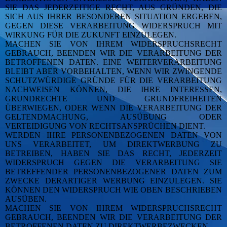
SIE DAS JEDERZEITIGE RECHT, AUS GRÜNDEN, DIE
SICH AUS IHRER BESONDEREN SITUATION ERGEBEN,
GEGEN DIESE VERARBEITUNG WIDERSPRUCH MIT
WIRKUNG FÜR DIE ZUKUNFT EINZULEGEN.
MACHEN SIE VON IHREM WIDERSPRUCHSRECHT
GEBRAUCH, BEENDEN WIR DIE VERARBEITUNG DER
BETROFFENEN DATEN. EINE WEITERVERARBEITUNG
BLEIBT ABER VORBEHALTEN, WENN WIR ZWINGENDE
SCHUTZWÜRDIGE GRÜNDE FÜR DIE VERARBEITUNG
NACHWEISEN KÖNNEN, DIE IHRE INTERESSEN,
GRUNDRECHTE UND GRUNDFREIHEITEN
ÜBERWIEGEN, ODER WENN DIE VERARBEITUNG DER
GELTENDMACHUNG, AUSÜBUNG ODER
VERTEIDIGUNG VON RECHTSANSPRÜCHEN DIENT.
WERDEN IHRE PERSONENBEZOGENEN DATEN VON
UNS VERARBEITET, UM DIREKTWERBUNG ZU
BETREIBEN, HABEN SIE DAS RECHT, JEDERZEIT
WIDERSPRUCH GEGEN DIE VERARBEITUNG SIE
BETREFFENDER PERSONENBEZOGENER DATEN ZUM
ZWECKE DERARTIGER WERBUNG EINZULEGEN. SIE
KÖNNEN DEN WIDERSPRUCH WIE OBEN BESCHRIEBEN
AUSÜBEN.
MACHEN SIE VON IHREM WIDERSPRUCHSRECHT
GEBRAUCH, BEENDEN WIR DIE VERARBEITUNG DER
BETROFFENEN DATEN ZU DIREKTWERBEZWECKEN
.