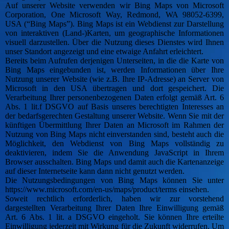
Auf unserer Website verwenden wir Bing Maps von Microsoft
Corporation, One Microsoft Way, Redmond, WA 98052-6399,
USA (“Bing Maps”). Bing Maps ist ein Webdienst zur Darstellung
von interaktiven (Land-)Karten, um geographische Informationen
visuell darzustellen. Über die Nutzung dieses Dienstes wird Ihnen
unser Standort angezeigt und eine etwaige Anfahrt erleichtert.
Bereits beim Aufrufen derjenigen Unterseiten, in die die Karte von
Bing Maps eingebunden ist, werden Informationen über Ihre
Nutzung unserer Website (wie z.B. Ihre IP-Adresse) an Server von
Microsoft in den USA übertragen und dort gespeichert. Die
Verarbeitung Ihrer personenbezogenen Daten erfolgt gemäß Art. 6
Abs. 1 lit.f DSGVO auf Basis unseres berechtigten Interesses an
der bedarfsgerechten Gestaltung unserer Website. Wenn Sie mit der
künftigen Übermittlung Ihrer Daten an Microsoft im Rahmen der
Nutzung von Bing Maps nicht einverstanden sind, besteht auch die
Möglichkeit, den Webdienst von Bing Maps vollständig zu
deaktivieren, indem Sie die Anwendung JavaScript in Ihrem
Browser ausschalten. Bing Maps und damit auch die Kartenanzeige
auf dieser Internetseite kann dann nicht genutzt werden.
Die Nutzungsbedingungen von Bing Maps können Sie unter
https://www.microsoft.com/en-us/maps/product/terms einsehen.
Soweit rechtlich erforderlich, haben wir zur vorstehend
dargestellten Verarbeitung Ihrer Daten Ihre Einwilligung gemäß
Art. 6 Abs. 1 lit. a DSGVO eingeholt. Sie können Ihre erteilte
Einwilligung jederzeit mit Wirkung für die Zukunft widerrufen. Um